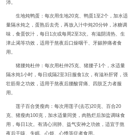
沛。
生地炖鸭蛋：每次用生地20克、鸭蛋1至2个，加水适
量隔水炖之，蛋熟后去壳，再放入汁中炖20分钟，冰糖调
味，食蛋饮汁，每日1次或每周2至3次。有滋阴清热、生
津止渴等功效，适用于熬夜后口燥咽干、牙龈肿痛者食
用。
猪腰炖杜仲：每次用杜仲25克、猪腰子1个，水适量
隔水炖1小时，每日或隔2至3日服食1次，有滋补肝肾，强
壮筋骨之功效，适用于熬夜后腰酸背痛、四肢乏力者服
用。
莲子百合煲瘦肉：每次用莲子(去芯)20克、百合20
克、猪瘦肉100克，加水适量同煲，肉熟烂后加盐调味食
用，每日1次。有清心润肺、益气安神之功效，适宜于熬
夜后干咳、失眠、心烦、心悸等症者食用。