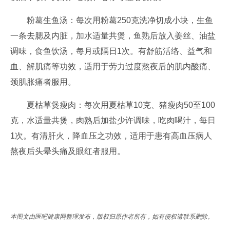
粉葛生鱼汤：每次用粉葛250克洗净切成小块，生鱼
一条去腮及内脏，加水适量共煲，鱼熟后放入姜丝、油盐
调味，食鱼饮汤，每月或隔日1次。有舒筋活络、益气和
血、解肌痛等功效，适用于劳力过度熬夜后的肌内酸痛、
颈肌胀痛者服用。
夏枯草煲瘦肉：每次用夏枯草10克、猪瘦肉50至100
克，水适量共煲，肉熟后加盐少许调味，吃肉喝汁，每日
1次。有清肝火，降血压之功效，适用于患有高血压病人
熬夜后头晕头痛及眼红者服用。
本图文由医吧健康网整理发布，版权归原作者所有，如有侵权请联系删除。