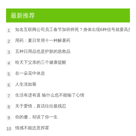
最新推荐
知名互联网公司员工春节加班猝死？身体出现6种信号就要高度
1
用药：夏日常用十一种解暑药
2
五种日用品也是护肤的急救品
3
给天下父亲的三个健康提醒
4
在一朵花中休息
5
人生淡如菊
6
生活有进有退 输什么也不能输了心情
7
关于爱情，真话往往最残忍
8
你的傻，却误了你一生
9
情感不能恣意挥霍
10