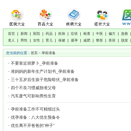
首页
|
新闻
|
医院
|
药品
|
疾病
|
症状
|
检查
|
中医
|
偏方
|
急救
老人
|
男性
|
女性
|
育儿
|
保健
|
避孕
|
减肥
|
整形
|
美容
|
脱发
您当前的位置：
首页
>
孕前准备
不要靠近胡萝卜_孕前准备
准妈妈的新年生产计划书_孕前准备
三十五岁后生孩子危险暗伏_孕前准备
四个不良习惯威胁准父母
汽车废气可影响男性生育
孕前准备工作不可精细过头
优孕准备：八大优生预备令
优生离不开爸爸的“种子”