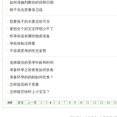
如何准确判断你的排卵日期
精子虫虫质量保卫战
想要孩子的夫妻忌饮可乐
要想生个好宝宝哼唱少不了
怀孕前该有哪些物质准备
孕前体检没商量
不容易受孕的性交姿势
选择最佳的受孕年龄和时间
准备怀孕之前爸爸如何饮食
准备怀孕的妈妈如何饮食？
怎样提高精子质量
怎样能尽快怀上小宝宝？
首页
上一页
2
3
5
6
7
8
9
10
11
12
13
14
15
698
4