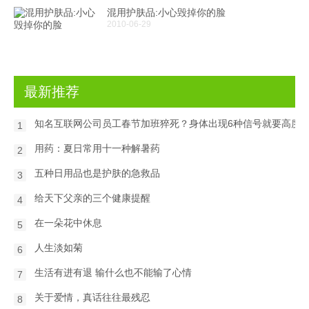
混用护肤品:小心毁掉你的脸
2010-06-29
最新推荐
知名互联网公司员工春节加班猝死？身体出现6种信号就要高度
1
用药：夏日常用十一种解暑药
2
五种日用品也是护肤的急救品
3
给天下父亲的三个健康提醒
4
在一朵花中休息
5
人生淡如菊
6
生活有进有退 输什么也不能输了心情
7
关于爱情，真话往往最残忍
8