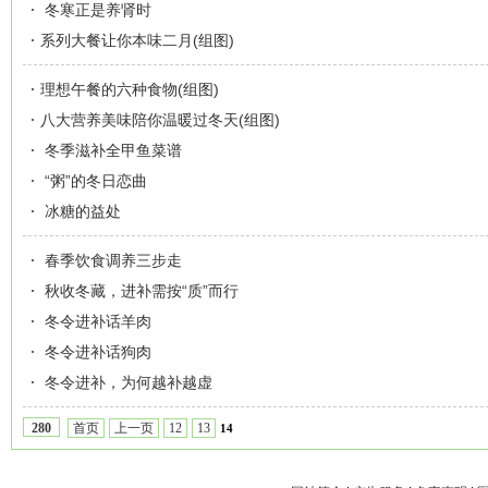
冬寒正是养肾时
系列大餐让你本味二月(组图)
理想午餐的六种食物(组图)
八大营养美味陪你温暖过冬天(组图)
冬季滋补全甲鱼菜谱
“粥”的冬日恋曲
冰糖的益处
春季饮食调养三步走
秋收冬藏，进补需按“质”而行
冬令进补话羊肉
冬令进补话狗肉
冬令进补，为何越补越虚
首页
上一页
12
13
280
14