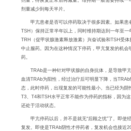
剂量，待恢复正常后再减量。维持期一般需要持续一
剂量减少到每天半片。
甲亢患者是否可以停药取决于很多因素。如果患者的
TSH）保持正常半年以上，同时维持期达到一年至一
TRH（促甲状腺激素释放激素）兴奋试验和TSH受体
中止服药。因为在这种情况下停药，甲亢复发的机会明
药。
TRAb是一种针对甲状腺的自身抗体，是导致甲亢发
血清TRAb为阳性，经过治疗后可明显下降，当TR
态，此时停药，出现复发的可能性最小。当已经为阴性
T3、T4和TSH水平正常不能作为停药的指标，因
还处于活动状态。
甲亢停药以后，并不是就无“后顾之忧”了。即使经
复发。即使是TRAb阴性才停药者，复发机会也接近