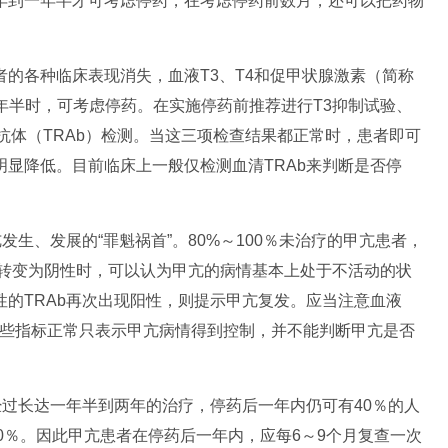
年到一年半才可考虑停药，在考虑停药前数月，还可以把药物
各种临床表现消失，血液T3、T4和促甲状腺激素（简称
年半时，可考虑停药。在实施停药前推荐进行T3抑制试验、
抗体（TRAb）检测。当这三项检查结果都正常时，患者即可
显降低。目前临床上一般仅检测血清TRAb来判断是否停
生、发展的“罪魁祸首”。80%～100％未治疗的甲亢患者，
Ab转变为阴性时，可以认为甲亢的病情基本上处于不活动的状
的TRAb再次出现阳性，则提示甲亢复发。应当注意血液
为这些指标正常只表示甲亢病情得到控制，并不能判断甲亢是否
过长达一年半到两年的治疗，停药后一年内仍可有40％的人
20％。因此甲亢患者在停药后一年内，应每6～9个月复查一次