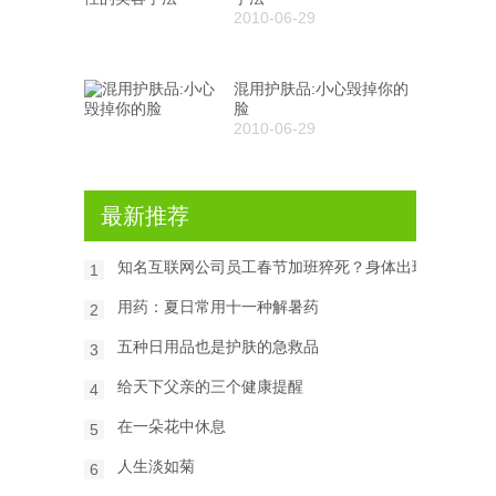
2010-06-29
混用护肤品:小心毁掉你的
脸
2010-06-29
最新推荐
知名互联网公司员工春节加班猝死？身体出现6种信号
1
用药：夏日常用十一种解暑药
2
五种日用品也是护肤的急救品
3
给天下父亲的三个健康提醒
4
在一朵花中休息
5
人生淡如菊
6