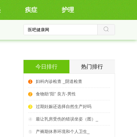
美
疾症
护理
今日排行
热门排行
妇科内诊检查 _阴道检查
1
食物助“阳” 良方-男性
2
过期妊娠还选择自然生产好吗
3
最让乳房受伤的错误坐姿（图）_
4
产褥期休养环境和个人卫生_
5