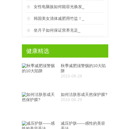
女性电脑族如何能容光焕发_
6
韩国美女清体减肥用竹盐！_
7
坐月子如何保证营养充足_
8
健康精选
秋季减肥须警惕的10大陷
阱
2010-08-28
如何洁肤形成天然保护膜?
2010-06-29
减压护肤——感性的美容
手法