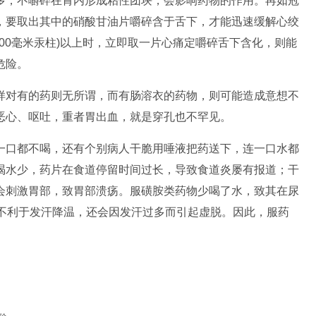
多，不嚼碎在胃内形成粘性团块，会影响药物的作用。再如冠
，要取出其中的硝酸甘油片嚼碎含于舌下，才能迅速缓解心绞
(100毫米汞柱)以上时，立即取一片心痛定嚼碎舌下含化，则能
危险。
对有的药则无所谓，而有肠溶衣的药物，则可能造成意想不
恶心、呕吐，重者胃出血，就是穿孔也不罕见。
口都不喝，还有个别病人干脆用唾液把药送下，连一口水都
喝水少，药片在食道停留时间过长，导致食道炎屡有报道；干
会刺激胃部，致胃部溃疡。服磺胺类药物少喝了水，致其在尿
既不利于发汗降温，还会因发汗过多而引起虚脱。因此，服药