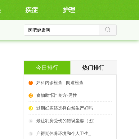
美
疾症
护理
今日排行
热门排行
妇科内诊检查 _阴道检查
1
食物助“阳” 良方-男性
2
过期妊娠还选择自然生产好吗
3
最让乳房受伤的错误坐姿（图）_
4
产褥期休养环境和个人卫生_
5