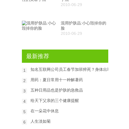
2010-06-29
混用护肤品:小心毁掉你的
脸
2010-06-29
最新推荐
知名互联网公司员工春节加班猝死？身体出现6种信号
1
用药：夏日常用十一种解暑药
2
五种日用品也是护肤的急救品
3
给天下父亲的三个健康提醒
4
在一朵花中休息
5
人生淡如菊
6