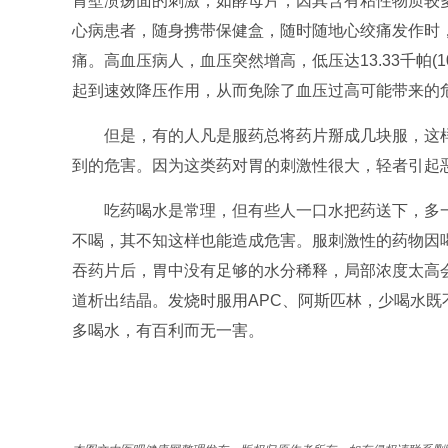
胃壁溃疡面的刺激；如酵母片，因其含有粘性物质较
心病患者，随身携带保健盒，随时随地心绞痛发作时
痛。高血压病人，血压突然增高，低压达13.33千帕
起到速效降压作用，从而免除了血压过高可能带来的
但是，有的人凡是服药总将药片掰成几块服，这样
到的危害。因为这类药对胃的刺激性很大，轻者引起
吃药喝水是常理，但有些人一口水把药送下，多一
不喝，其不知这样也能造成危害。服刺激性的药物因
吞药片后，胃中没有足够的水分稀释，局部浓度太高
道析出结晶。发烧时服用APC、阿斯匹林，少喝水
多喝水，有百利而无一害。