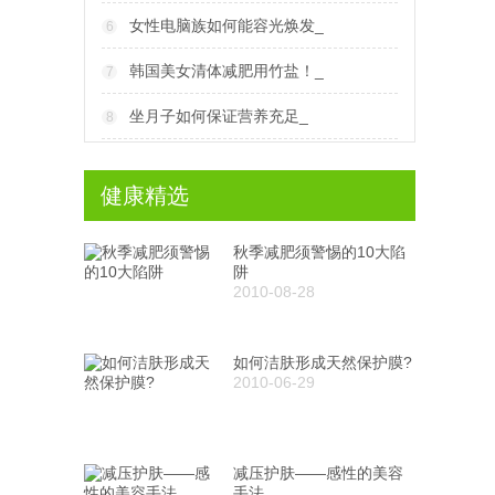
女性电脑族如何能容光焕发_
6
韩国美女清体减肥用竹盐！_
7
坐月子如何保证营养充足_
8
健康精选
秋季减肥须警惕的10大陷
阱
2010-08-28
如何洁肤形成天然保护膜?
2010-06-29
减压护肤——感性的美容
手法