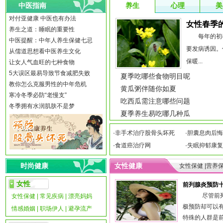
中医指南
养生
心理
美
对付亚健康 中医也有办法
女性春季
养生之道：睡眠的重要性
每年的初春
中医提醒：中年人养生保健七忌
要发病诱因。
从儒道思想看中医养生文化
保暖...
让女人气血旺的七种食物
5大误区最易导致节食减肥失败
夏季吃哪些食物明目呢
教你怎么克服男性的中年危机
黄瓜粥伴随你如夏
寒冷冬季必防“老慢支”
吃西瓜需注意哪些问题
冬季拥有水润肌肤不是梦
夏季养生易吃哪几种瓜
·
非手术治疗股骨头坏死
·
胆囊息肉后悔
·
食道癌治疗网
·
失眠抑郁康复
时尚健康
女性健康
女性保健 |
营养保
女性
前列腺炎预防
尽管前列腺
女性保健
|
常见疾病
|
漂亮妈妈
极预防却可以
情感婚姻
|
职场伊人
|
避孕流产
特殊的人群是前列