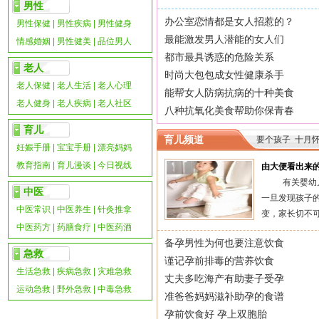
男性
办公室恋情都是女人招惹的？
男性保健
|
男性疾病
|
男性健身
最能激发男人潜能的女人们
情感婚姻
|
男性健美
|
品位男人
都市最具诱惑的危险关系
老人
时尚大包包成女性健康杀手
老人保健
|
老人生活
|
老人心理
能帮女人防病抗病的十种美食
老人健身
|
老人疾病
|
老人社区
八种抗氧化美食帮助你保青春
育儿
育儿频道
要个孩子
十月
妊娠手册
|
宝宝手册
|
漂亮妈妈
教育指南
|
育儿漫谈
|
今日视线
由大便看出来
有关婴幼儿
中医
一旦发现孩子
中医常识
|
中医养生
|
针灸推拿
变，家长切不可惊
中医药方
|
药膳食疗
|
中医药酒
备孕男性为何也要注意饮食
急救
谨记孕前排毒的营养饮食
生活急救
|
疾病急救
|
灾难急救
丈夫多吃海产有助妻子受孕
运动急救
|
野外急救
|
中毒急救
准爸爸妈妈滋补助孕的食谱
孕前饮食好 孕上双胞胎