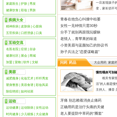
一旦发现孩子
家庭医生
|
护肤
|
秀发
变，家长切不可惊
健康饮食
|
彩妆
|
男肤
青春在他负心纠缠中枯萎
疾病大全
女性一见钟情只需30秒
精神疾病
|
皮肤病
|
心脏病
分手了就别再跟我玩暧昧
五官疾病
|
口腔溃疡
|
口臭
老情人，青苹果的味道
互动交流
小资美眉与蓝颜知己的协议书
名医名院
|
症状
|
自诊
孙子兵法之"恋爱谋略篇"
健康社区
|
展会
|
商城
加盟
|
宠物
|
软件
|
文献
问药
药品
大众用药
家庭
美容
慢性咽炎可别
相关专家指
减肥瘦身
|
化妆艺术
|
纤纤秀发
活”的人都是
塑身整形
|
美容食谱
|
彩妆风采
主持人、播音 员.
除痘绝招
|
如何祛斑
牙痛 别总赖着消炎止痛药
运动
正确用药是治疗头痛的关健
运动健康
|
运动除病
|
女性运动
老人要提防中草药的“圈套”
时尚健身
|
少儿锻炼
|
大众健身