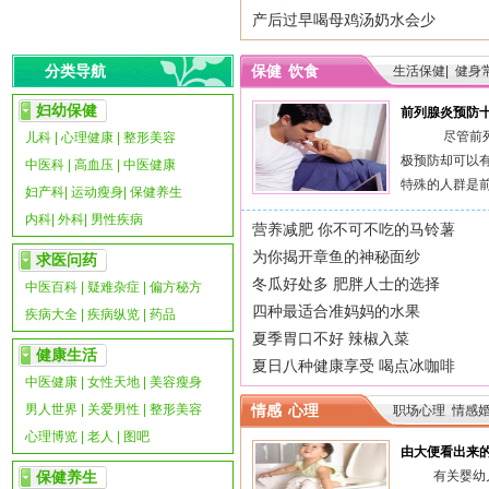
产后过早喝母鸡汤奶水会少
分类导航
保健
饮食
生活保健|
健身常
妇幼保健
前列腺炎预防
尽管前列腺
儿科
|
心理健康
|
整形美容
极预防却可以
中医科
|
高血压
|
中医健康
特殊的人群是前列
妇产科
|
运动瘦身
|
保健养生
内科
|
外科
|
男性疾病
营养减肥 你不可不吃的马铃薯
为你揭开章鱼的神秘面纱
求医问药
冬瓜好处多 肥胖人士的选择
中医百科
|
疑难杂症
|
偏方秘方
四种最适合准妈妈的水果
疾病大全
|
疾病纵览
|
药品
夏季胃口不好 辣椒入菜
健康生活
夏日八种健康享受 喝点冰咖啡
中医健康
|
女性天地
|
美容瘦身
男人世界
|
关爱男性
|
整形美容
情感
心理
职场心理
情感
心理博览
|
老人
|
图吧
由大便看出来
保健养生
有关婴幼儿