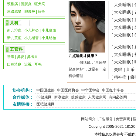
颈椎病
|
膀胱炎
|
狂犬病
[
大众睡眠
]
尿路感染
|
胆囊炎
|
痔疮
[
大众睡眠
]
[
大众睡眠
]
儿科
[
大众睡眠
]
新儿溶血
|
小儿肺炎
|
小儿贫血
[
大众睡眠
]
新儿黄疸
|
小儿感冒
|
小儿结核
[
大众睡眠
]
五官科
[
大众睡眠
]
几点睡觉才健康？
牙痛
|
鼻炎
|
鼻出血
[
大众睡眠
]
俗话说，“早睡早
口腔溃疡
|
近视
|
耳鸣
起身体好”，这是有一定
[
失眠
]
音乐
科学道理...
[
精神病
]
癫
协会机构：
中国卫生部
中国医师协会
中华医学会
中国红十字会
合作媒体：
39健康网
新浪健康
搜狐健康
人民健康网
有问必答网
友情链接：
医吧健康网
网站简介
|
广告服务
|
免责声明
|
Copyright 2005-2021 1812
本站信息仅供参考 不能