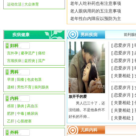
老年人吃补药也有注意事项
运动生活
|
大众体育
老人眼病用药的五注意事项
老年性白内障应以预防为主
疾病健康
男科疾病
前列腺
[
恋爱岁月
]
妇科
[
恋爱岁月
]
宫外孕
|
避孕流产
|
痛经
[
恋爱岁月
]
宫颈疾病
|
盆腔炎
|
流产
[
恋爱岁月
]
男科
[
夫妻相处
]
早泄
|
阳痿
|
包皮包茎
遗精
|
男性不育
|
前列腺炎
[
恋爱岁月
]
[
恋爱岁月
]
放开手的爱
内科
[
夫妻相处
]
男人已三十了，还
感冒
|
肠炎
|
高血压
没结婚。不是他条件不
[
夫妻相处
]
肥胖
|
中毒
|
糖尿病
好长的不帅...
[
夫妻相处
]
乙肝
|
心肌梗塞
儿科
内科
外科