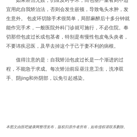
如果矫治无效，仍应及时手术，而包茎严重者则不适
宜用此自我矫治法，否则会发生嵌顿，导致龟头水肿，发
生意外。 包皮环切除手术很简单，局部麻醉后十多分钟就
能作完手术，一般医院外科门诊就可施行，不必住院。奉
切那些包皮过长或包茎者，特别是有慢性包皮龟头炎者，
不要讳疾忌医，及早去掉这个于己于妻不利的病根。
值得注意的是：自我矫治包皮过长是一个渐进的过
程，不能急于求成。每次矫治前应昼注意卫生，洗净双
手、阴jing和外阴部，以免引起感染。
本图文由医吧健康网整理发布，版权归原作者所有，如有侵权请联系删除。