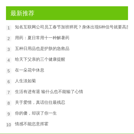
最新推荐
知名互联网公司员工春节加班猝死？身体出现6种信号就要高度
1
用药：夏日常用十一种解暑药
2
五种日用品也是护肤的急救品
3
给天下父亲的三个健康提醒
4
在一朵花中休息
5
人生淡如菊
6
生活有进有退 输什么也不能输了心情
7
关于爱情，真话往往最残忍
8
你的傻，却误了你一生
9
情感不能恣意挥霍
10