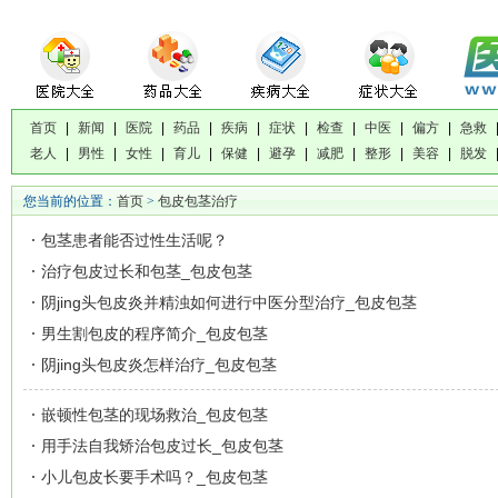
首页
|
新闻
|
医院
|
药品
|
疾病
|
症状
|
检查
|
中医
|
偏方
|
急救
老人
|
男性
|
女性
|
育儿
|
保健
|
避孕
|
减肥
|
整形
|
美容
|
脱发
您当前的位置：
首页
>
包皮包茎治疗
包茎患者能否过性生活呢？
治疗包皮过长和包茎_包皮包茎
阴jing头包皮炎并精浊如何进行中医分型治疗_包皮包茎
男生割包皮的程序简介_包皮包茎
阴jing头包皮炎怎样治疗_包皮包茎
嵌顿性包茎的现场救治_包皮包茎
用手法自我矫治包皮过长_包皮包茎
小儿包皮长要手术吗？_包皮包茎