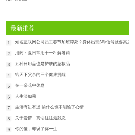
最新推荐
知名互联网公司员工春节加班猝死？身体出现6种信号就要高度
1
用药：夏日常用十一种解暑药
2
五种日用品也是护肤的急救品
3
给天下父亲的三个健康提醒
4
在一朵花中休息
5
人生淡如菊
6
生活有进有退 输什么也不能输了心情
7
关于爱情，真话往往最残忍
8
你的傻，却误了你一生
9