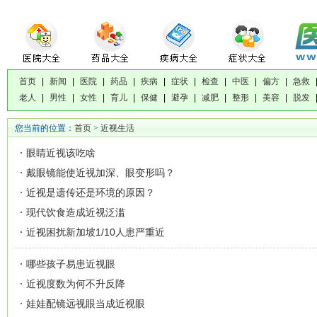
首页
|
新闻
|
医院
|
药品
|
疾病
|
症状
|
检查
|
中医
|
偏方
|
急救
老人
|
男性
|
女性
|
育儿
|
保健
|
避孕
|
减肥
|
整形
|
美容
|
脱发
您当前的位置：
首页
>
近视生活
眼睛近视该吃啥
戴眼镜能使近视加深、眼变形吗？
近视是遗传还是环境的原因？
现代饮食造成近视泛滥
近视困扰新加坡1/10人患严重近
哪些孩子易患近视眼
近视度数为何不升反降
娃娃配镜远视眼当成近视眼