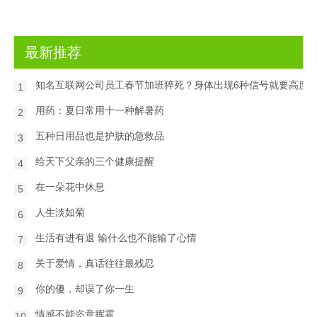
最新推荐
知名互联网公司员工春节加班猝死？身体出现6种信号就要高度
1
用药：夏日常用十一种解暑药
2
五种日用品也是护肤的急救品
3
给天下父亲的三个健康提醒
4
在一朵花中休息
5
人生淡如菊
6
生活有进有退 输什么也不能输了心情
7
关于爱情，真话往往最残忍
8
你的傻，却误了你一生
9
情感不能恣意挥霍
10