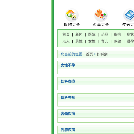
首页
|
新闻
|
医院
|
药品
|
疾病
|
症状
老人
|
男性
|
女性
|
育儿
|
保健
|
避孕
您当前的位置：
首页
>
妇科病
女性不孕
妇科炎症
妇科整形
宫颈疾病
乳腺疾病