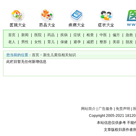
首页
|
新闻
|
医院
|
药品
|
疾病
|
症状
|
检查
|
中医
|
偏方
|
急救
老人
|
男性
|
女性
|
育儿
|
保健
|
避孕
|
减肥
|
整形
|
美容
|
脱发
您当前的位置：
首页
>
新生儿黄疸相关知识
此栏目暂无任何新增信息
网站简介
|
广告服务
|
免责声明
|
Copyright 2005-2021 181
本站信息仅供参考 不能
文章版权归原作者所