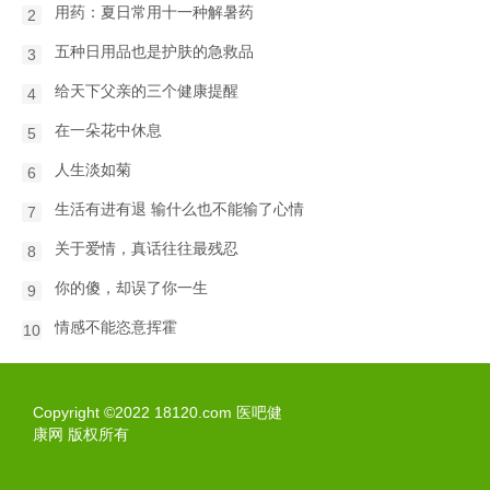
用药：夏日常用十一种解暑药
2
五种日用品也是护肤的急救品
3
给天下父亲的三个健康提醒
4
在一朵花中休息
5
人生淡如菊
6
生活有进有退 输什么也不能输了心情
7
关于爱情，真话往往最残忍
8
你的傻，却误了你一生
9
情感不能恣意挥霍
10
Copyright ©2022 18120.com 医吧健
康网 版权所有